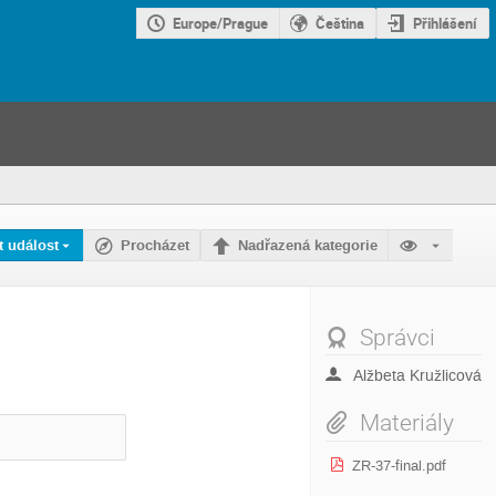
Europe/Prague
Čeština
Přihlášení
t událost
Procházet
Nadřazená kategorie
Správci
Alžbeta Kružlicová
Materiály
ZR-37-final.pdf