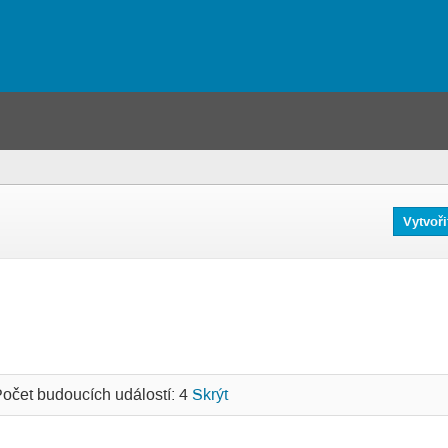
Vytvoři
očet budoucích událostí: 4
Skrýt