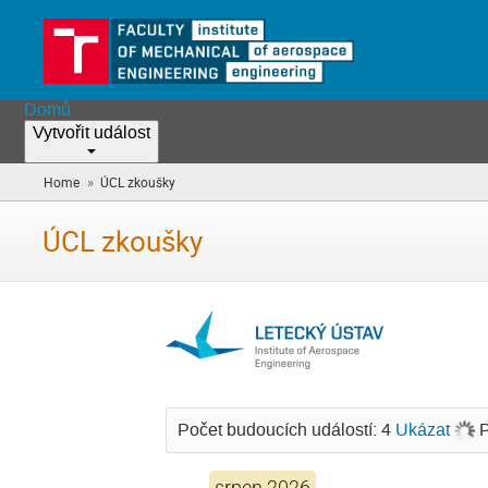
Domů
Vytvořit událost
»
Home
ÚCL zkoušky
(you
are
here)
ÚCL zkoušky
Počet budoucích událostí: 4
Ukázat
P
srpen 2026